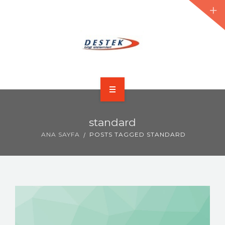
ANA SAYFA
standard
HAKKIMIZDA
ANA SAYFA
POSTS TAGGED STANDARD
HIZMETLERIMIZ
ÜRÜNLER
BLOG
FORUM