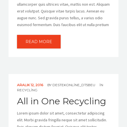
ullamcorper quis ultrices vitae, mattis non est. Aliquam
erat volutpat. Quisque vitae turpis lacus. Aenean eu
augue nunc. Sed gravida purus tellus, a varius odio
euismod fermentum. Duis faucibus elit ut nulla pretium
READ MORE
ARALIK 12, 2016
BY
DESTEKONLINE_DT5BEU
IN
RECYCLING
All in One Recycling
Lorem ipsum dolor sit amet, consectetur adipiscing
elit. Morbi gravida fringilla neque sit amet sollicitudin.
Duis aliquam dictum feugiat. Quisque elit tortor,