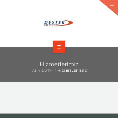
ANA SAYFA
Hizmetlerimiz
HAKKIMIZDA
ANA SAYFA
HIZMETLERIMIZ
HIZMETLERIMIZ
ÜRÜNLER
BLOG
FORUM