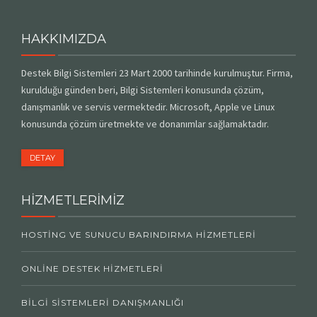
İLETIŞIM
HAKKIMIZDA
Destek Bilgi Sistemleri 23 Mart 2000 tarihinde kurulmuştur. Firma,
kurulduğu günden beri, Bilgi Sistemleri konusunda çözüm,
danışmanlık ve servis vermektedir. Microsoft, Apple ve Linux
konusunda çözüm üretmekte ve donanımlar sağlamaktadır.
DETAY
HİZMETLERİMİZ
HOSTING VE SUNUCU BARINDIRMA HIZMETLERI
ONLINE DESTEK HIZMETLERI
BILGI SISTEMLERI DANIŞMANLIĞI