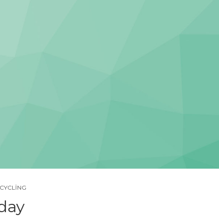
CYCLING
oday