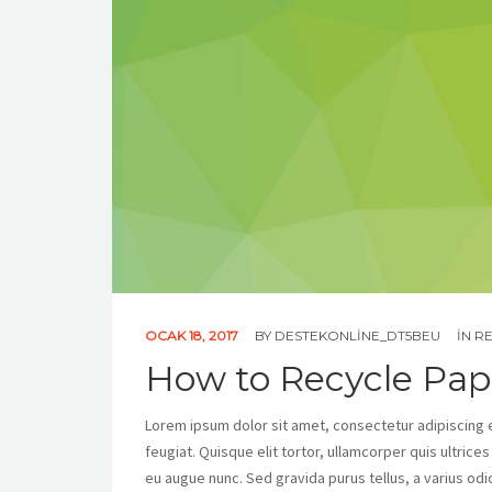
OCAK 18, 2017
BY
DESTEKONLINE_DT5BEU
IN
RE
How to Recycle Pap
Lorem ipsum dolor sit amet, consectetur adipiscing eli
feugiat. Quisque elit tortor, ullamcorper quis ultrice
eu augue nunc. Sed gravida purus tellus, a varius odi