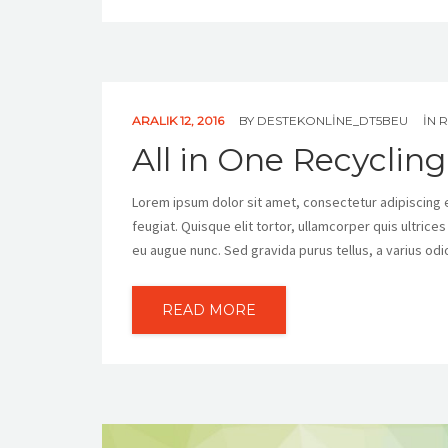
ARALIK 12, 2016
BY
DESTEKONLINE_DT5BEU
IN
R
All in One Recycling
Lorem ipsum dolor sit amet, consectetur adipiscing eli
feugiat. Quisque elit tortor, ullamcorper quis ultrice
eu augue nunc. Sed gravida purus tellus, a varius odi
READ MORE