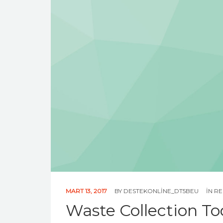
MART 13, 2017
BY
DESTEKONLINE_DT5BEU
IN
RE
Waste Collection T