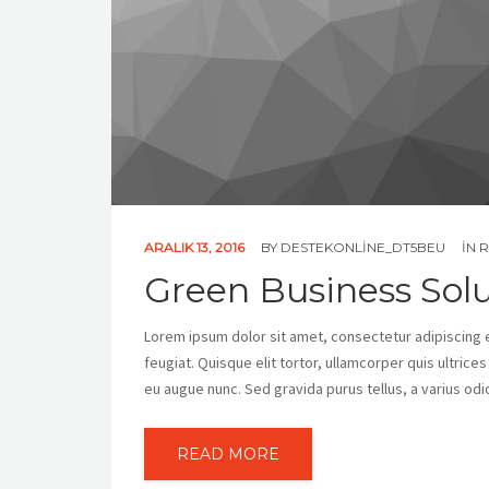
ARALIK 13, 2016
BY
DESTEKONLINE_DT5BEU
IN
R
Green Business Solu
Lorem ipsum dolor sit amet, consectetur adipiscing eli
feugiat. Quisque elit tortor, ullamcorper quis ultrice
eu augue nunc. Sed gravida purus tellus, a varius odi
READ MORE